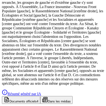
revanche, les groupes de gauche et d'extrême gauche s'y sont
opposés. À l'Assemblée, La France insoumise - Nouveau Front
Populaire [gauche], le Rassemblement National [extrême droite], les
Écologistes et Social [gauche], la Gauche Démocrate et
Républicaine [extrême gauche] et les Socialistes et apparentés
[centre gauche] ont voté contre l'ensemble du texte. Au Sénat, le
groupe Communiste Républicain Citoyen et Écologiste - Kanaky
[gauche] et le groupe Écologiste - Solidarité et Territoires [gauche]
ont majoritairement choisi l'abstention ou l'opposition. Les
Socialistes, Écologistes et Républicains [centre gauche] se sont
abstenus en bloc sur l'ensemble du texte. Des divergences notables
apparaissent chez certains groupes. Le Rassemblement National
[extrême droite], qui a voté contre l'ensemble du texte, a soutenu
l'article premier. À l'inverse, le groupe Libertés, Indépendants,
Outre-mer et Territoires [centre], favorable à l'ensemble du texte,
s'est opposé à l'article 8 et État D ainsi qu'à l'article premier. De
même, les Socialistes et apparentés [centre gauche], opposés au texte
global, se sont abstenus sur l'article 8 et État D. Ces contradictions
reflètent des désaccords internes ou des réserves sur des mesures
spécifiques, même au sein d'un même groupe politique.
Résumé généré par IA
Documents officiels
4
Dans les médias