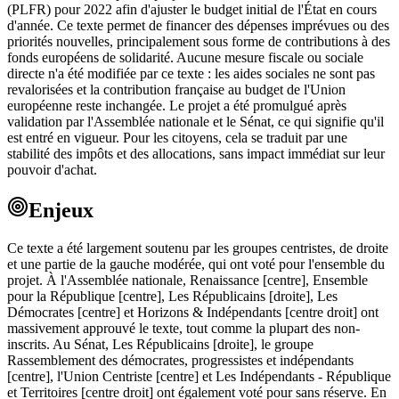
(PLFR) pour 2022 afin d'ajuster le budget initial de l'État en cours
d'année. Ce texte permet de financer des dépenses imprévues ou des
priorités nouvelles, principalement sous forme de contributions à des
fonds européens de solidarité. Aucune mesure fiscale ou sociale
directe n'a été modifiée par ce texte : les aides sociales ne sont pas
revalorisées et la contribution française au budget de l'Union
européenne reste inchangée. Le projet a été promulgué après
validation par l'Assemblée nationale et le Sénat, ce qui signifie qu'il
est entré en vigueur. Pour les citoyens, cela se traduit par une
stabilité des impôts et des allocations, sans impact immédiat sur leur
pouvoir d'achat.
Enjeux
Ce texte a été largement soutenu par les groupes centristes, de droite
et une partie de la gauche modérée, qui ont voté pour l'ensemble du
projet. À l'Assemblée nationale, Renaissance [centre], Ensemble
pour la République [centre], Les Républicains [droite], Les
Démocrates [centre] et Horizons & Indépendants [centre droit] ont
massivement approuvé le texte, tout comme la plupart des non-
inscrits. Au Sénat, Les Républicains [droite], le groupe
Rassemblement des démocrates, progressistes et indépendants
[centre], l'Union Centriste [centre] et Les Indépendants - République
et Territoires [centre droit] ont également voté pour sans réserve. En