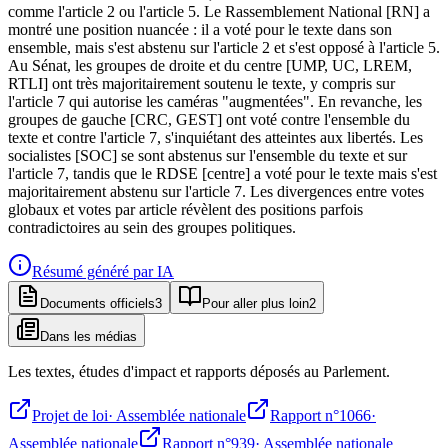
comme l'article 2 ou l'article 5. Le Rassemblement National [RN] a
montré une position nuancée : il a voté pour le texte dans son
ensemble, mais s'est abstenu sur l'article 2 et s'est opposé à l'article 5.
Au Sénat, les groupes de droite et du centre [UMP, UC, LREM,
RTLI] ont très majoritairement soutenu le texte, y compris sur
l'article 7 qui autorise les caméras "augmentées". En revanche, les
groupes de gauche [CRC, GEST] ont voté contre l'ensemble du
texte et contre l'article 7, s'inquiétant des atteintes aux libertés. Les
socialistes [SOC] se sont abstenus sur l'ensemble du texte et sur
l'article 7, tandis que le RDSE [centre] a voté pour le texte mais s'est
majoritairement abstenu sur l'article 7. Les divergences entre votes
globaux et votes par article révèlent des positions parfois
contradictoires au sein des groupes politiques.
Résumé généré par IA
Documents officiels
3
Pour aller plus loin
2
Dans les médias
Les textes, études d'impact et rapports déposés au Parlement.
Projet de loi
·
Assemblée nationale
Rapport n°1066
·
Assemblée nationale
Rapport n°939
·
Assemblée nationale