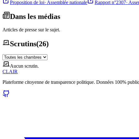
Proposition de loi
·
Assemblée nationale
Rapport n°2307
·
Asse
Dans les médias
Articles de presse sur le sujet.
Scrutins
(
26
)
Aucun scrutin.
CLAIR
Plateforme citoyenne de transparence politique. Données 100% publi