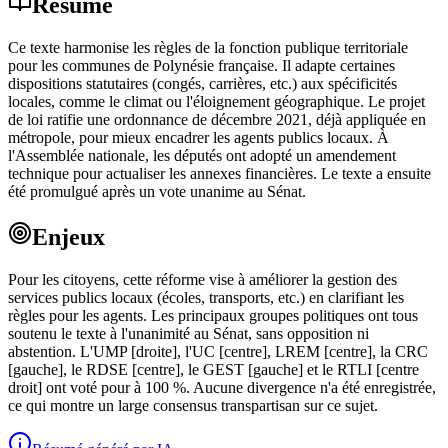
Résumé
Ce texte harmonise les règles de la fonction publique territoriale
pour les communes de Polynésie française. Il adapte certaines
dispositions statutaires (congés, carrières, etc.) aux spécificités
locales, comme le climat ou l'éloignement géographique. Le projet
de loi ratifie une ordonnance de décembre 2021, déjà appliquée en
métropole, pour mieux encadrer les agents publics locaux. À
l'Assemblée nationale, les députés ont adopté un amendement
technique pour actualiser les annexes financières. Le texte a ensuite
été promulgué après un vote unanime au Sénat.
Enjeux
Pour les citoyens, cette réforme vise à améliorer la gestion des
services publics locaux (écoles, transports, etc.) en clarifiant les
règles pour les agents. Les principaux groupes politiques ont tous
soutenu le texte à l'unanimité au Sénat, sans opposition ni
abstention. L'UMP [droite], l'UC [centre], LREM [centre], la CRC
[gauche], le RDSE [centre], le GEST [gauche] et le RTLI [centre
droit] ont voté pour à 100 %. Aucune divergence n'a été enregistrée,
ce qui montre un large consensus transpartisan sur ce sujet.