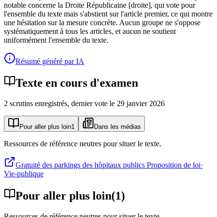
notable concerne la Droite Républicaine [droite], qui vote pour
l'ensemble du texte mais s'abstient sur l'article premier, ce qui montre
une hésitation sur la mesure concrète. Aucun groupe ne s'oppose
systématiquement à tous les articles, et aucun ne soutient
uniformément l'ensemble du texte.
Résumé généré par IA
Texte en cours d'examen
2
scrutin
s
enregistré
s
, dernier vote le
29 janvier 2026
Pour aller plus loin
1
Dans les médias
Ressources de référence neutres pour situer le texte.
Gratuité des parkings des hôpitaux publics Proposition de loi
·
Vie-publique
Pour aller plus loin
(
1
)
Ressources de référence neutres pour situer le texte.