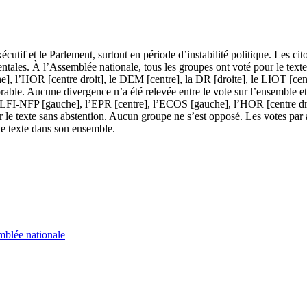
xécutif et le Parlement, surtout en période d’instabilité politique. Les c
entales. À l’Assemblée nationale, tous les groupes ont voté pour le tex
], l’HOR [centre droit], le DEM [centre], la DR [droite], le LIOT [ce
able. Aucune divergence n’a été relevée entre le vote sur l’ensemble et 
 le LFI-NFP [gauche], l’EPR [centre], l’ECOS [gauche], l’HOR [centre d
r le texte sans abstention. Aucun groupe ne s’est opposé. Les votes par
 le texte dans son ensemble.
blée nationale