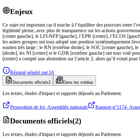
Enjeux
Ce sujet est important car il touche à l’équilibre des pouvoirs entre l’e
légitimité pleine, avec plus de transparence sur les actions gouvernem
[centre gauche], le LFI-NFP [gauche], l’EPR [centre], l’ECOS [gauche
les autres groupes ont tous adopté une position systématiquement favor
soutien très large : le RN [extrême droite], le SOC [centre gauche],
[droite], les NI [centre] et le GDR [extrême gauche] ont tous voté pou
[centre] a compté une abstention sur l’article 2, alors qu’il votait pour
Résumé généré par IA
Documents officiels
2
Dans les médias
Les textes, études d'impact et rapports déposés au Parlement.
Proposition de loi
·
Assemblée nationale
Rapport n°1174
·
Assem
Documents officiels
(
2
)
Les textes, études d'impact et rapports déposés au Parlement.