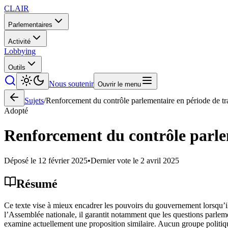
CLAIR
Parlementaires
Activité
Lobbying
Outils
Nous soutenir
Ouvrir le menu
Sujets
/
Renforcement du contrôle parlementaire en période de t
Adopté
Renforcement du contrôle parle
Déposé le
12 février 2025
•
Dernier vote le
2 avril 2025
Résumé
Ce texte vise à mieux encadrer les pouvoirs du gouvernement lorsqu’il 
l’Assemblée nationale, il garantit notamment que les questions parlemen
examine actuellement une proposition similaire. Aucun groupe politiqu