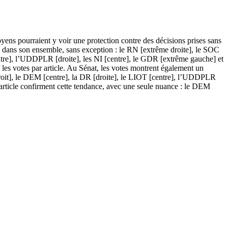
itoyens pourraient y voir une protection contre des décisions prises sans
te dans son ensemble, sans exception : le RN [extrême droite], le SOC
ntre], l’UDDPLR [droite], les NI [centre], le GDR [extrême gauche] et
les votes par article. Au Sénat, les votes montrent également un
roit], le DEM [centre], la DR [droite], le LIOT [centre], l’UDDPLR
 article confirment cette tendance, avec une seule nuance : le DEM