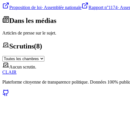
Proposition de loi
·
Assemblée nationale
Rapport n°1174
·
Assem
Dans les médias
Articles de presse sur le sujet.
Scrutins
(
8
)
Aucun scrutin.
CLAIR
Plateforme citoyenne de transparence politique. Données 100% publi