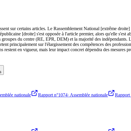
sent sur certains articles. Le Rassemblement National [extrême droite] s'
épublicaine [droite] s'est opposée à l'article premier, alors qu'elle s'e
roupes du centre (RE, EPR, DEM) et la majorité des indépendants. Les éc
rtent principalement sur l'élargissement des compétences des profession
ns restent en vigueur, mais leur impact concret dépendra des mesures préc
s
emblée nationale
Rapport n°1074
·
Assemblée nationale
Rapport