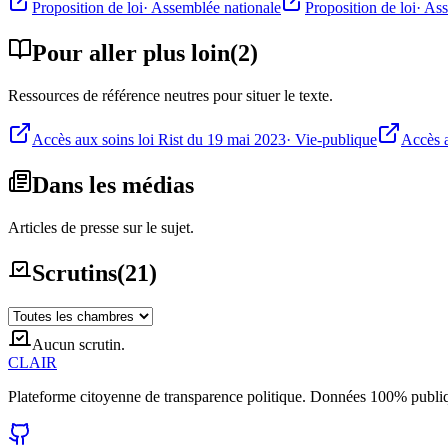
Proposition de loi
·
Assemblée nationale
Proposition de loi
·
Ass
Pour aller plus loin
(
2
)
Ressources de référence neutres pour situer le texte.
Accès aux soins loi Rist du 19 mai 2023
·
Vie-publique
Accès 
Dans les médias
Articles de presse sur le sujet.
Scrutins
(
21
)
Aucun scrutin.
CLAIR
Plateforme citoyenne de transparence politique. Données 100% publi