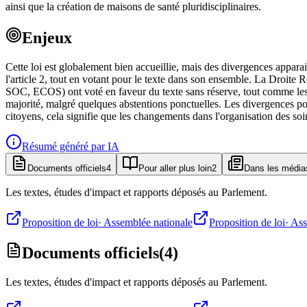
ainsi que la création de maisons de santé pluridisciplinaires.
Enjeux
Cette loi est globalement bien accueillie, mais des divergences apparais
l'article 2, tout en votant pour le texte dans son ensemble. La Droite R
SOC, ECOS) ont voté en faveur du texte sans réserve, tout comme les g
majorité, malgré quelques abstentions ponctuelles. Les divergences po
citoyens, cela signifie que les changements dans l'organisation des soi
Résumé généré par IA
Documents officiels
4
Pour aller plus loin
2
Dans les média
Les textes, études d'impact et rapports déposés au Parlement.
Proposition de loi
·
Assemblée nationale
Proposition de loi
·
Ass
Documents officiels
(
4
)
Les textes, études d'impact et rapports déposés au Parlement.