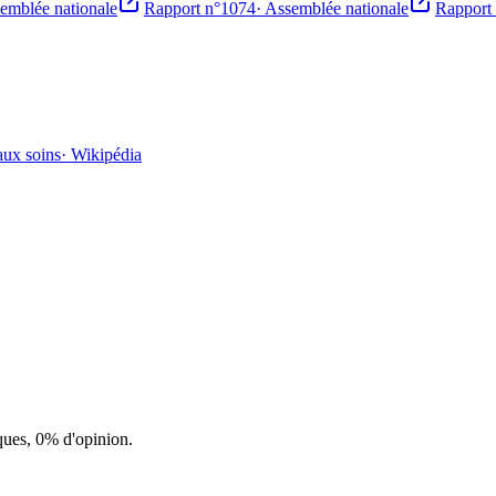
emblée nationale
Rapport n°1074
·
Assemblée nationale
Rapport
aux soins
·
Wikipédia
ques, 0% d'opinion.