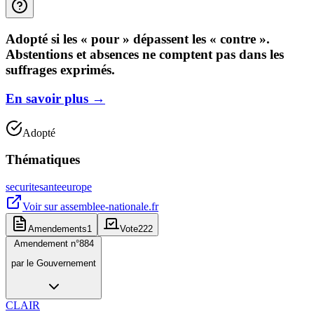
Adopté si les « pour » dépassent les « contre ».
Abstentions et absences ne comptent pas dans les
suffrages exprimés.
En savoir plus
→
Adopté
Thématiques
securite
sante
europe
Voir sur
assemblee-nationale.fr
Amendements
1
Vote
222
Amendement n°
884
par
le Gouvernement
CLAIR