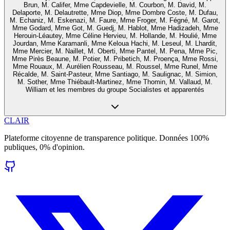
Brun, M. Califer, Mme Capdevielle, M. Courbon, M. David, M.
Delaporte, M. Delautrette, Mme Diop, Mme Dombre Coste, M. Dufau,
M. Echaniz, M. Eskenazi, M. Faure, Mme Froger, M. Fégné, M. Garot,
Mme Godard, Mme Got, M. Guedj, M. Hablot, Mme Hadizadeh, Mme
Herouin-Léautey, Mme Céline Hervieu, M. Hollande, M. Houlié, Mme
Jourdan, Mme Karamanli, Mme Keloua Hachi, M. Leseul, M. Lhardit,
Mme Mercier, M. Naillet, M. Oberti, Mme Pantel, M. Pena, Mme Pic,
Mme Pirès Beaune, M. Potier, M. Pribetich, M. Proença, Mme Rossi,
Mme Rouaux, M. Aurélien Rousseau, M. Roussel, Mme Runel, Mme
Récalde, M. Saint-Pasteur, Mme Santiago, M. Saulignac, M. Simion,
M. Sother, Mme Thiébault-Martinez, Mme Thomin, M. Vallaud, M.
William et les membres du groupe Socialistes et apparentés
CLAIR
Plateforme citoyenne de transparence politique. Données 100%
publiques, 0% d'opinion.