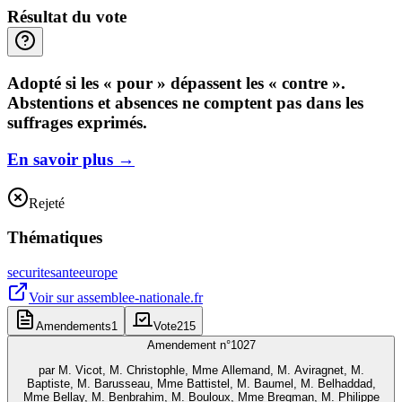
Résultat du vote
Adopté si les « pour » dépassent les « contre ».
Abstentions et absences ne comptent pas dans les
suffrages exprimés.
En savoir plus
→
Rejeté
Thématiques
securite
sante
europe
Voir sur
assemblee-nationale.fr
Amendements
1
Vote
215
Amendement n°
1027
par
M. Vicot, M. Christophle, Mme Allemand, M. Aviragnet, M.
Baptiste, M. Barusseau, Mme Battistel, M. Baumel, M. Belhaddad,
Mme Bellay, M. Benbrahim, M. Bouloux, Mme Bregman, M. Philippe