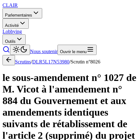
CLAIR
Parlementaires
Activité
Lobbying
Outils
Nous soutenir
Ouvrir le menu
Scrutins
/
DLR5L17N53980
/
Scrutin n°
8026
le sous-amendement n° 1027 de
M. Vicot à l'amendement n°
884 du Gouvernement et aux
amendements identiques
suivants de rétablissement de
l'article 2 (supprimé) du projet