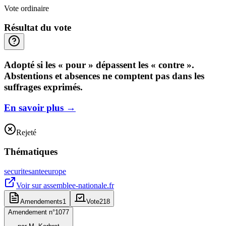
Vote ordinaire
Résultat du vote
Adopté si les « pour » dépassent les « contre ».
Abstentions et absences ne comptent pas dans les
suffrages exprimés.
En savoir plus
→
Rejeté
Thématiques
securite
sante
europe
Voir sur
assemblee-nationale.fr
Amendements
1
Vote
218
Amendement n°
1077