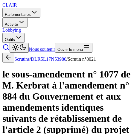
CLAIR
Parlementaires
Activité
Lobbying
Outils
Nous soutenir
Ouvrir le menu
Scrutins
/
DLR5L17N53980
/
Scrutin n°
8021
le sous-amendement n° 1077 de
M. Kerbrat à l'amendement n°
884 du Gouvernement et aux
amendements identiques
suivants de rétablissement de
l'article 2 (supprimé) du projet