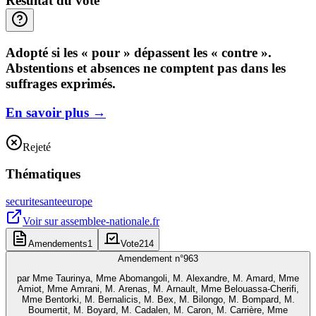
Résultat du vote
Adopté si les « pour » dépassent les « contre ».
Abstentions et absences ne comptent pas dans les
suffrages exprimés.
En savoir plus
→
Rejeté
Thématiques
securite
sante
europe
Voir sur
assemblee-nationale.fr
Amendements
1
Vote
214
Amendement n°
963
par
Mme Taurinya, Mme Abomangoli, M. Alexandre, M. Amard, Mme
Amiot, Mme Amrani, M. Arenas, M. Arnault, Mme Belouassa-Cherifi,
Mme Bentorki, M. Bernalicis, M. Bex, M. Bilongo, M. Bompard, M.
Boumertit, M. Boyard, M. Cadalen, M. Caron, M. Carrière, Mme