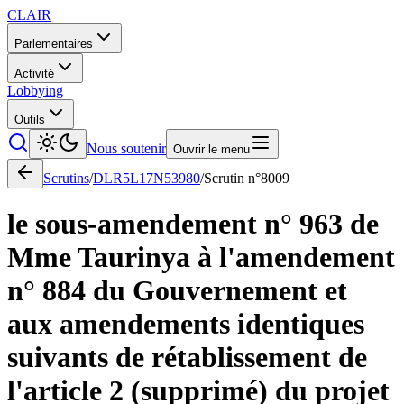
CLAIR
Parlementaires
Activité
Lobbying
Outils
Nous soutenir
Ouvrir le menu
Scrutins
/
DLR5L17N53980
/
Scrutin n°
8009
le sous-amendement n° 963 de
Mme Taurinya à l'amendement
n° 884 du Gouvernement et
aux amendements identiques
suivants de rétablissement de
l'article 2 (supprimé) du projet