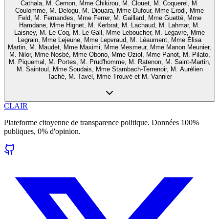
Cathala, M. Cernon, Mme Chikirou, M. Clouet, M. Coquerel, M.
Coulomme, M. Delogu, M. Diouara, Mme Dufour, Mme Erodi, Mme
Feld, M. Fernandes, Mme Ferrer, M. Gaillard, Mme Guetté, Mme
Hamdane, Mme Hignet, M. Kerbrat, M. Lachaud, M. Lahmar, M.
Laisney, M. Le Coq, M. Le Gall, Mme Leboucher, M. Legavre, Mme
Legrain, Mme Lejeune, Mme Lepvraud, M. Léaument, Mme Élisa
Martin, M. Maudet, Mme Maximi, Mme Mesmeur, Mme Manon Meunier,
M. Nilor, Mme Nosbé, Mme Obono, Mme Oziol, Mme Panot, M. Pilato,
M. Piquemal, M. Portes, M. Prud'homme, M. Ratenon, M. Saint-Martin,
M. Saintoul, Mme Soudais, Mme Stambach-Terrenoir, M. Aurélien
Taché, M. Tavel, Mme Trouvé et M. Vannier
CLAIR
Plateforme citoyenne de transparence politique. Données 100%
publiques, 0% d'opinion.