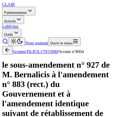
CLAIR
Parlementaires
Activité
Lobbying
Outils
Nous soutenir
Ouvrir le menu
Scrutins
/
DLR5L17N53980
/
Scrutin n°
8004
le sous-amendement n° 927 de
M. Bernalicis à l'amendement
n° 883 (rect.) du
Gouvernement et à
l'amendement identique
suivant de rétablissement de