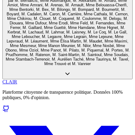
par
M. Bernalicis, Mme Abomangoli, M. Alexandre, M. Amard, Mme
Amiot, Mme Amrani, M. Arenas, M. Arnault, Mme Belouassa-Cherifi,
Mme Bentorki, M. Bex, M. Bilongo, M. Bompard, M. Boumertit, M.
Boyard, M. Cadalen, M. Caron, M. Carrière, Mme Cathala, M. Cernon,
Mme Chikirou, M. Clouet, M. Coquerel, M. Coulomme, M. Delogu, M.
Diouara, Mme Dufour, Mme Erodi, Mme Feld, M. Fernandes, Mme
Ferrer, M. Gaillard, Mme Guetté, Mme Hamdane, Mme Hignet, M.
Kerbrat, M. Lachaud, M. Lahmar, M. Laisney, M. Le Coq, M. Le Gall,
Mme Leboucher, M. Legavre, Mme Legrain, Mme Lejeune, Mme
Lepvraud, M. Léaument, Mme Élisa Martin, M. Maudet, Mme Maximi,
Mme Mesmeur, Mme Manon Meunier, M. Nilor, Mme Nosbé, Mme
Obono, Mme Oziol, Mme Panot, M. Pilato, M. Piquemal, M. Portes, M.
Prud'homme, M. Ratenon, M. Saint-Martin, M. Saintoul, Mme Soudais,
Mme Stambach-Terrenoir, M. Aurélien Taché, Mme Taurinya, M. Tavel,
Mme Trouvé et M. Vannier
CLAIR
Plateforme citoyenne de transparence politique. Données 100%
publiques, 0% d'opinion.