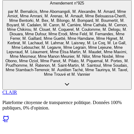
Amendement n°
925
par
M. Bernalicis, Mme Abomangoli, M. Alexandre, M. Amard, Mme
Amiot, Mme Amrani, M. Arenas, M. Arnault, Mme Belouassa-Cherifi,
Mme Bentorki, M. Bex, M. Bilongo, M. Bompard, M. Boumertit, M.
Boyard, M. Cadalen, M. Caron, M. Carrière, Mme Cathala, M. Cernon,
Mme Chikirou, M. Clouet, M. Coquerel, M. Coulomme, M. Delogu, M.
Diouara, Mme Dufour, Mme Erodi, Mme Feld, M. Fernandes, Mme
Ferrer, M. Gaillard, Mme Guetté, Mme Hamdane, Mme Hignet, M.
Kerbrat, M. Lachaud, M. Lahmar, M. Laisney, M. Le Coq, M. Le Gall,
Mme Leboucher, M. Legavre, Mme Legrain, Mme Lejeune, Mme
Lepvraud, M. Léaument, Mme Élisa Martin, M. Maudet, Mme Maximi,
Mme Mesmeur, Mme Manon Meunier, M. Nilor, Mme Nosbé, Mme
Obono, Mme Oziol, Mme Panot, M. Pilato, M. Piquemal, M. Portes, M.
Prud'homme, M. Ratenon, M. Saint-Martin, M. Saintoul, Mme Soudais,
Mme Stambach-Terrenoir, M. Aurélien Taché, Mme Taurinya, M. Tavel,
Mme Trouvé et M. Vannier
CLAIR
Plateforme citoyenne de transparence politique. Données 100%
publiques, 0% d'opinion.