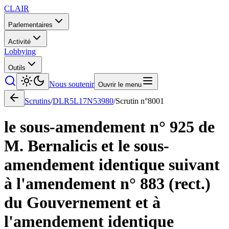
CLAIR
Parlementaires
Activité
Lobbying
Outils
Nous soutenir
Ouvrir le menu
Scrutins
/
DLR5L17N53980
/
Scrutin n°
8001
le sous-amendement n° 925 de
M. Bernalicis et le sous-
amendement identique suivant
à l'amendement n° 883 (rect.)
du Gouvernement et à
l'amendement identique