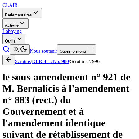
CLAIR
Parlementaires
Activité
Lobbying
Outils
Nous soutenir
Ouvrir le menu
Scrutins
/
DLR5L17N53980
/
Scrutin n°
7996
le sous-amendement n° 921 de
M. Bernalicis à l'amendement
n° 883 (rect.) du
Gouvernement et à
l'amendement identique
suivant de rétablissement de