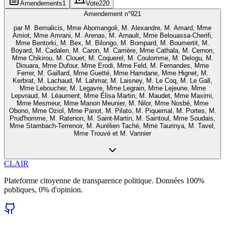
Amendements
1
Vote
220
Amendement n°
921
par
M. Bernalicis, Mme Abomangoli, M. Alexandre, M. Amard, Mme
Amiot, Mme Amrani, M. Arenas, M. Arnault, Mme Belouassa-Cherifi,
Mme Bentorki, M. Bex, M. Bilongo, M. Bompard, M. Boumertit, M.
Boyard, M. Cadalen, M. Caron, M. Carrière, Mme Cathala, M. Cernon,
Mme Chikirou, M. Clouet, M. Coquerel, M. Coulomme, M. Delogu, M.
Diouara, Mme Dufour, Mme Erodi, Mme Feld, M. Fernandes, Mme
Ferrer, M. Gaillard, Mme Guetté, Mme Hamdane, Mme Hignet, M.
Kerbrat, M. Lachaud, M. Lahmar, M. Laisney, M. Le Coq, M. Le Gall,
Mme Leboucher, M. Legavre, Mme Legrain, Mme Lejeune, Mme
Lepvraud, M. Léaument, Mme Élisa Martin, M. Maudet, Mme Maximi,
Mme Mesmeur, Mme Manon Meunier, M. Nilor, Mme Nosbé, Mme
Obono, Mme Oziol, Mme Panot, M. Pilato, M. Piquemal, M. Portes, M.
Prud'homme, M. Ratenon, M. Saint-Martin, M. Saintoul, Mme Soudais,
Mme Stambach-Terrenoir, M. Aurélien Taché, Mme Taurinya, M. Tavel,
Mme Trouvé et M. Vannier
CLAIR
Plateforme citoyenne de transparence politique. Données 100%
publiques, 0% d'opinion.