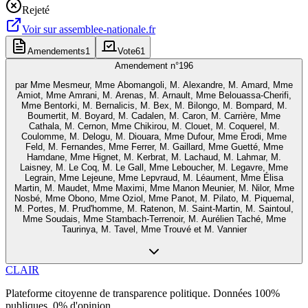
Rejeté
Voir sur
assemblee-nationale.fr
Amendements
1
Vote
61
Amendement n°
196
par
Mme Mesmeur, Mme Abomangoli, M. Alexandre, M. Amard, Mme
Amiot, Mme Amrani, M. Arenas, M. Arnault, Mme Belouassa-Cherifi,
Mme Bentorki, M. Bernalicis, M. Bex, M. Bilongo, M. Bompard, M.
Boumertit, M. Boyard, M. Cadalen, M. Caron, M. Carrière, Mme
Cathala, M. Cernon, Mme Chikirou, M. Clouet, M. Coquerel, M.
Coulomme, M. Delogu, M. Diouara, Mme Dufour, Mme Erodi, Mme
Feld, M. Fernandes, Mme Ferrer, M. Gaillard, Mme Guetté, Mme
Hamdane, Mme Hignet, M. Kerbrat, M. Lachaud, M. Lahmar, M.
Laisney, M. Le Coq, M. Le Gall, Mme Leboucher, M. Legavre, Mme
Legrain, Mme Lejeune, Mme Lepvraud, M. Léaument, Mme Élisa
Martin, M. Maudet, Mme Maximi, Mme Manon Meunier, M. Nilor, Mme
Nosbé, Mme Obono, Mme Oziol, Mme Panot, M. Pilato, M. Piquemal,
M. Portes, M. Prud'homme, M. Ratenon, M. Saint-Martin, M. Saintoul,
Mme Soudais, Mme Stambach-Terrenoir, M. Aurélien Taché, Mme
Taurinya, M. Tavel, Mme Trouvé et M. Vannier
CLAIR
Plateforme citoyenne de transparence politique. Données 100%
publiques, 0% d'opinion.