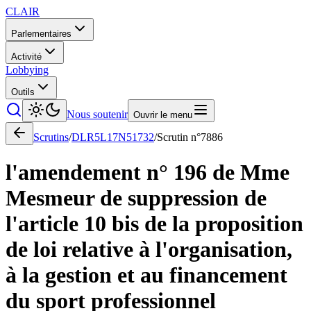
CLAIR
Parlementaires
Activité
Lobbying
Outils
Nous soutenir
Ouvrir le menu
Scrutins
/
DLR5L17N51732
/
Scrutin n°
7886
l'amendement n° 196 de Mme
Mesmeur de suppression de
l'article 10 bis de la proposition
de loi relative à l'organisation,
à la gestion et au financement
du sport professionnel