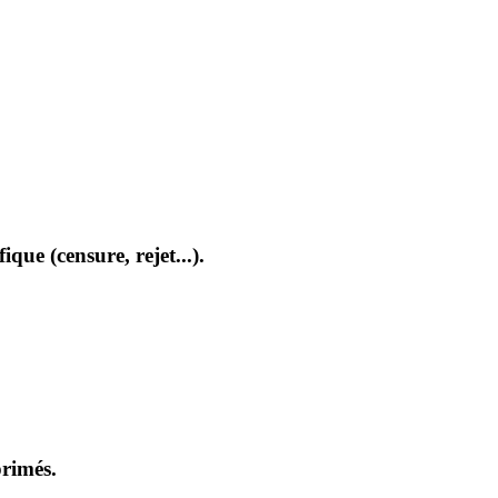
que (censure, rejet...).
primés.