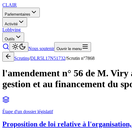
CLAIR
Parlementaires
Activité
Lobbying
Outils
Nous soutenir
Ouvrir le menu
Scrutins
/
DLR5L17N51732
/
Scrutin n°
7868
l'amendement n° 56 de M. Viry à l
gestion et au financement du spo
Étape d'un dossier législatif
Proposition de loi relative à l'organisation