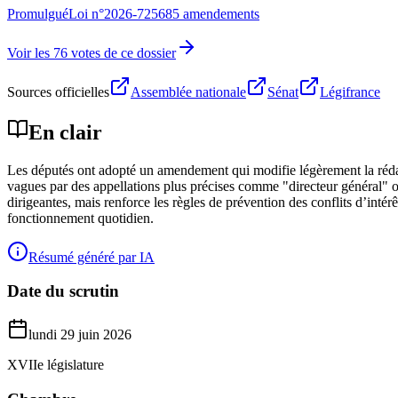
Promulgué
Loi n°
2026-725
685 amendements
Voir les 76 votes de ce dossier
Sources officielles
Assemblée nationale
Sénat
Légifrance
En clair
Les députés ont adopté un amendement qui modifie légèrement la rédact
vagues par des appellations plus précises comme "directeur général" ou
dirigeantes, mais renforce les règles de prévention des conflits d’inté
fonctionnement quotidien.
Résumé généré par IA
Date du scrutin
lundi 29 juin 2026
XVIIe législature