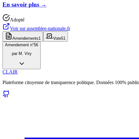
En savoir plus
→
Adopté
Voir sur
assemblee-nationale.fr
Amendements
1
Vote
51
Amendement n°
56
par
M. Viry
CLAIR
Plateforme citoyenne de transparence politique. Données 100% publi