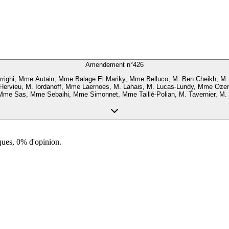
Amendement n°
426
righi, Mme Autain, Mme Balage El Mariky, Mme Belluco, M. Ben Cheikh, M. 
 Hervieu, M. Iordanoff, Mme Laernoes, M. Lahais, M. Lucas-Lundy, Mme O
Mme Sas, Mme Sebaihi, Mme Simonnet, Mme Taillé-Polian, M. Tavernier, M.
ques, 0% d'opinion.