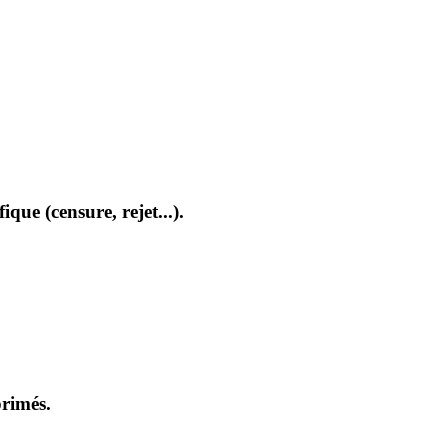
que (censure, rejet...).
primés.