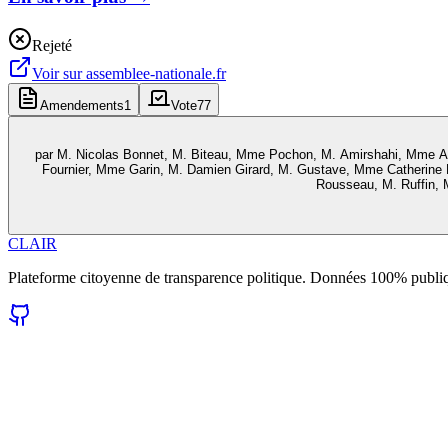
Rejeté
Voir sur
assemblee-nationale.fr
Amendements
1
Vote
77
par
M. Nicolas Bonnet, M. Biteau, Mme Pochon, M. Amirshahi, Mme Ar
Fournier, Mme Garin, M. Damien Girard, M. Gustave, Mme Catherine
Rousseau, M. Ruffin, 
CLAIR
Plateforme citoyenne de transparence politique. Données 100% publi