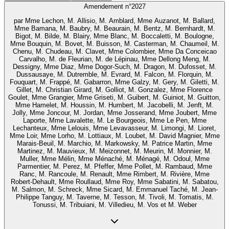
Amendement n°
2027
par
Mme Lechon, M. Allisio, M. Amblard, Mme Auzanot, M. Ballard,
Mme Bamana, M. Baubry, M. Beaurain, M. Bentz, M. Bernhardt, M.
Bigot, M. Bilde, M. Blairy, Mme Blanc, M. Boccaletti, M. Boulogne,
Mme Bouquin, M. Bovet, M. Buisson, M. Casterman, M. Chaumeil, M.
Chenu, M. Chudeau, M. Clavet, Mme Colombier, Mme Da Conceicao
Carvalho, M. de Fleurian, M. de Lépinau, Mme Dellong Meng, M.
Dessigny, Mme Diaz, Mme Dogor-Such, M. Dragon, M. Dufosset, M.
Dussausaye, M. Dutremble, M. Evrard, M. Falcon, M. Florquin, M.
Fouquart, M. Frappé, M. Gabarron, Mme Galzy, M. Gery, M. Giletti, M.
Gillet, M. Christian Girard, M. Golliot, M. Gonzalez, Mme Florence
Goulet, Mme Grangier, Mme Griseti, M. Guibert, M. Guiniot, M. Guitton,
Mme Hamelet, M. Houssin, M. Humbert, M. Jacobelli, M. Jenft, M.
Jolly, Mme Joncour, M. Jordan, Mme Josserand, Mme Joubert, Mme
Laporte, Mme Lavalette, M. Le Bourgeois, Mme Le Pen, Mme
Lechanteux, Mme Lelouis, Mme Levavasseur, M. Limongi, M. Lioret,
Mme Loir, Mme Lorho, M. Lottiaux, M. Loubet, M. David Magnier, Mme
Marais-Beuil, M. Marchio, M. Markowsky, M. Patrice Martin, Mme
Martinez, M. Mauvieux, M. Meizonnet, M. Meurin, M. Monnier, M.
Muller, Mme Mélin, Mme Ménaché, M. Ménagé, M. Odoul, Mme
Parmentier, M. Perez, M. Pfeffer, Mme Pollet, M. Rambaud, Mme
Ranc, M. Rancoule, M. Renault, Mme Rimbert, M. Rivière, Mme
Robert-Dehault, Mme Roullaud, Mme Roy, Mme Sabatini, M. Sabatou,
M. Salmon, M. Schreck, Mme Sicard, M. Emmanuel Taché, M. Jean-
Philippe Tanguy, M. Taverne, M. Tesson, M. Tivoli, M. Tomatis, M.
Tonussi, M. Tribuiani, M. Villedieu, M. Vos et M. Weber