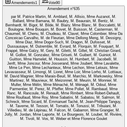
Amendements
1
Vote
90
Amendement n°
635
par
M. Patrice Martin, M. Amblard, M. Allisio, Mme Auzanot, M.
Ballard, Mme Bamana, M. Baubry, M. Beaurain, M. Bentz, M.
Bernhardt, M. Bigot, M. Bilde, M. Blairy, Mme Blanc, M. Boccaletti, M.
Boulogne, Mme Bouquin, M. Bovet, M. Buisson, M. Casterman, M.
Chaumeil, M. Chenu, M. Chudeau, M. Clavet, Mme Colombier, Mme Da
Conceicao Carvalho, M. de Fleurian, Mme Dellong Meng, M. Dessigny,
Mme Diaz, Mme Dogor-Such, M. Dragon, M. Dufosset, M.
Dussausaye, M. Dutremble, M. Evrard, M. Florquin, M. Fouquart, M.
Frappé, Mme Galzy, M. Gery, M. Giletti, M. Gillet, M. Christian Girard,
M. Golliot, M. Gonzalez, Mme Griseti, M. Guibert, M. Guiniot, M.
Guitton, Mme Hamelet, M. Houssin, M. Humbert, M. Jacobelli, M.
Jenft, Mme Joncour, Mme Josserand, Mme Joubert, Mme Lavalette,
Mme Le Pen, Mme Lechanteux, Mme Lechon, Mme Lelouis, Mme
Levavasseur, M. Limongi, M. Lioret, Mme Loir, Mme Lorho, M. Lottiaux,
M. David Magnier, Mme Marais-Beuil, M. Marchio, M. Markowsky, Mme
Martinez, M. Mauvieux, M. Meizonnet, M. Meurin, M. Monnier, M.
Muller, Mme Mélin, Mme Ménaché, M. Ménagé, M. Odoul, Mme
Parmentier, M. Perez, M. Pfeffer, Mme Pollet, M. Rambaud, Mme
Ranc, M. Rancoule, M. Renault, Mme Rimbert, Mme Robert-Dehault,
Mme Roullaud, Mme Roy, Mme Sabatini, M. Sabatou, M. Salmon, M.
Schreck, Mme Sicard, M. Emmanuel Taché, M. Jean-Philippe Tanguy,
M. Taverne, M. Tesson, M. Tomatis, M. Tonussi, M. Tribuiani, M.
Villedieu, M. de Lépinau, M. Falcon, M. Gabarron, Mme Grangier, M.
Jolly, M. Jordan, Mme Laporte, M. Le Bourgeois, M. Loubet, M. Rivière,
M. Tivoli, M. Vos, M. Weber et Mme Florence Goulet