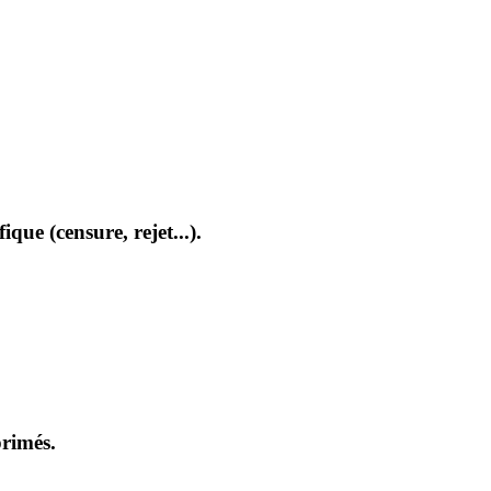
que (censure, rejet...).
primés.