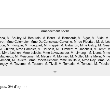
Amendement n°
218
a, M. Baubry, M. Beaurain, M. Bentz, M. Bernhardt, M. Bigot, M. Bilde, M.
avet, Mme Colombier, Mme Da Conceicao Carvalho, M. de Fleurian, M. de L
n, M. Florquin, M. Fouquart, M. Frappé, M. Gabarron, Mme Galzy, M. Gery, M.
, M. Guitton, Mme Hamelet, M. Houssin, M. Humbert, M. Jacobelli, M. Jenft
 Mme Lechon, Mme Lelouis, Mme Levavasseur, M. Limongi, M. Lioret, Mme L
 Mauvieux, M. Meizonnet, M. Meurin, M. Monnier, M. Muller, Mme Mélin, Mm
imbert, M. Rivière, Mme Robert-Dehault, Mme Roullaud, Mme Roy, Mme Sab
nguy, M. Taverne, M. Tesson, M. Tivoli, M. Tomatis, M. Tonussi, M. Tribuian
ques, 0% d'opinion.