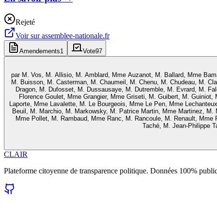
Rejeté
Voir sur
assemblee-nationale.fr
Amendements
1
Vote
97
par
M. Vos, M. Allisio, M. Amblard, Mme Auzanot, M. Ballard, Mme Baman
M. Buisson, M. Casterman, M. Chaumeil, M. Chenu, M. Chudeau, M. Cl
Dragon, M. Dufosset, M. Dussausaye, M. Dutremble, M. Evrard, M. Falco
Florence Goulet, Mme Grangier, Mme Griseti, M. Guibert, M. Guiniot
Laporte, Mme Lavalette, M. Le Bourgeois, Mme Le Pen, Mme Lechanteux,
Beuil, M. Marchio, M. Markowsky, M. Patrice Martin, Mme Martinez, M.
Mme Pollet, M. Rambaud, Mme Ranc, M. Rancoule, M. Renault, Mme R
Taché, M. Jean-Philippe Ta
CLAIR
Plateforme citoyenne de transparence politique. Données 100% publi