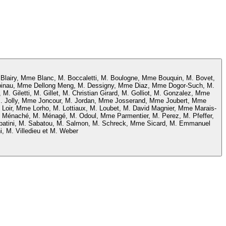
 Blairy, Mme Blanc, M. Boccaletti, M. Boulogne, Mme Bouquin, M. Bovet,
épinau, Mme Dellong Meng, M. Dessigny, Mme Diaz, Mme Dogor-Such, M.
 Giletti, M. Gillet, M. Christian Girard, M. Golliot, M. Gonzalez, Mme
, M. Jolly, Mme Joncour, M. Jordan, Mme Josserand, Mme Joubert, Mme
oir, Mme Lorho, M. Lottiaux, M. Loubet, M. David Magnier, Mme Marais-
e Ménaché, M. Ménagé, M. Odoul, Mme Parmentier, M. Perez, M. Pfeffer,
atini, M. Sabatou, M. Salmon, M. Schreck, Mme Sicard, M. Emmanuel
i, M. Villedieu et M. Weber