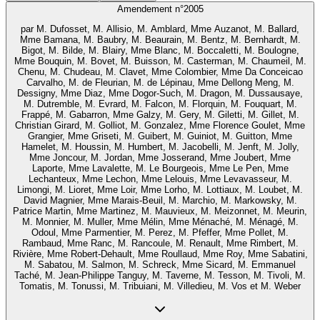
Amendement n°
2005
par
M. Dufosset, M. Allisio, M. Amblard, Mme Auzanot, M. Ballard,
Mme Bamana, M. Baubry, M. Beaurain, M. Bentz, M. Bernhardt, M.
Bigot, M. Bilde, M. Blairy, Mme Blanc, M. Boccaletti, M. Boulogne,
Mme Bouquin, M. Bovet, M. Buisson, M. Casterman, M. Chaumeil, M.
Chenu, M. Chudeau, M. Clavet, Mme Colombier, Mme Da Conceicao
Carvalho, M. de Fleurian, M. de Lépinau, Mme Dellong Meng, M.
Dessigny, Mme Diaz, Mme Dogor-Such, M. Dragon, M. Dussausaye,
M. Dutremble, M. Evrard, M. Falcon, M. Florquin, M. Fouquart, M.
Frappé, M. Gabarron, Mme Galzy, M. Gery, M. Giletti, M. Gillet, M.
Christian Girard, M. Golliot, M. Gonzalez, Mme Florence Goulet, Mme
Grangier, Mme Griseti, M. Guibert, M. Guiniot, M. Guitton, Mme
Hamelet, M. Houssin, M. Humbert, M. Jacobelli, M. Jenft, M. Jolly,
Mme Joncour, M. Jordan, Mme Josserand, Mme Joubert, Mme
Laporte, Mme Lavalette, M. Le Bourgeois, Mme Le Pen, Mme
Lechanteux, Mme Lechon, Mme Lelouis, Mme Levavasseur, M.
Limongi, M. Lioret, Mme Loir, Mme Lorho, M. Lottiaux, M. Loubet, M.
David Magnier, Mme Marais-Beuil, M. Marchio, M. Markowsky, M.
Patrice Martin, Mme Martinez, M. Mauvieux, M. Meizonnet, M. Meurin,
M. Monnier, M. Muller, Mme Mélin, Mme Ménaché, M. Ménagé, M.
Odoul, Mme Parmentier, M. Perez, M. Pfeffer, Mme Pollet, M.
Rambaud, Mme Ranc, M. Rancoule, M. Renault, Mme Rimbert, M.
Rivière, Mme Robert-Dehault, Mme Roullaud, Mme Roy, Mme Sabatini,
M. Sabatou, M. Salmon, M. Schreck, Mme Sicard, M. Emmanuel
Taché, M. Jean-Philippe Tanguy, M. Taverne, M. Tesson, M. Tivoli, M.
Tomatis, M. Tonussi, M. Tribuiani, M. Villedieu, M. Vos et M. Weber