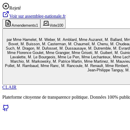
Rejeté
Voir sur
assemblee-nationale.fr
Amendements
1
Vote
100
par
Mme Hamelet, M. Weber, M. Amblard, Mme Auzanot, M. Ballard, Mme 
Bovet, M. Buisson, M. Casterman, M. Chaumeil, M. Chenu, M. Chudeau
Such, M. Dragon, M. Dufosset, M. Dussausaye, M. Dutremble, M. Evrard, M
Mme Florence Goulet, Mme Grangier, Mme Griseti, M. Guibert, M. Guini
Lavalette, M. Le Bourgeois, Mme Le Pen, Mme Lechanteux, Mme Lechon
Marchio, M. Markowsky, M. Patrice Martin, Mme Martinez, M. Mauvie
Pollet, M. Rambaud, Mme Ranc, M. Rancoule, M. Renault, Mme Rimbert,
Jean-Philippe Tanguy, M. 
CLAIR
Plateforme citoyenne de transparence politique. Données 100% publi