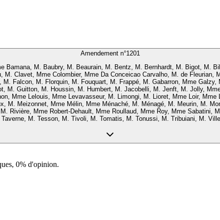
Amendement n°
1201
Bamana, M. Baubry, M. Beaurain, M. Bentz, M. Bernhardt, M. Bigot, M. Bil
, M. Clavet, Mme Colombier, Mme Da Conceicao Carvalho, M. de Fleurian,
. Falcon, M. Florquin, M. Fouquart, M. Frappé, M. Gabarron, Mme Galzy, M. Ge
ot, M. Guitton, M. Houssin, M. Humbert, M. Jacobelli, M. Jenft, M. Jolly,
, Mme Lelouis, Mme Levavasseur, M. Limongi, M. Lioret, Mme Loir, Mme Lo
ux, M. Meizonnet, Mme Mélin, Mme Ménaché, M. Ménagé, M. Meurin, M. Monni
 M. Rivière, Mme Robert-Dehault, Mme Roullaud, Mme Roy, Mme Sabatini, 
Taverne, M. Tesson, M. Tivoli, M. Tomatis, M. Tonussi, M. Tribuiani, M. Ville
ques, 0% d'opinion.