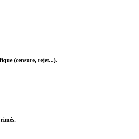
que (censure, rejet...).
primés.