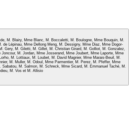
de, M. Blairy, Mme Blanc, M. Boccaletti, M. Boulogne, Mme Bouquin, M.
 M. de Lépinau, Mme Dellong Meng, M. Dessigny, Mme Diaz, Mme Dogor-
ry, M. Giletti, M. Gillet, M. Christian Girard, M. Golliot, M. Gonzalez,
 Mme Joncour, M. Jordan, Mme Josserand, Mme Joubert, Mme Laporte, Mme
rho, M. Lottiaux, M. Loubet, M. David Magnier, Mme Marais-Beuil, M.
er, M. Muller, M. Odoul, Mme Parmentier, M. Perez, M. Pfeffer, Mme
M. Sabatou, M. Salmon, M. Schreck, Mme Sicard, M. Emmanuel Taché, M.
dieu, M. Vos et M. Allisio