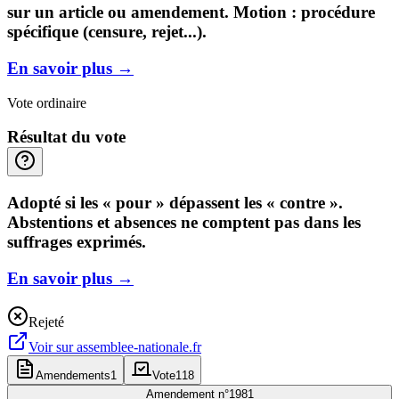
sur un article ou amendement. Motion : procédure
spécifique (censure, rejet...).
En savoir plus
→
Vote ordinaire
Résultat du vote
Adopté si les « pour » dépassent les « contre ».
Abstentions et absences ne comptent pas dans les
suffrages exprimés.
En savoir plus
→
Rejeté
Voir sur
assemblee-nationale.fr
Amendements
1
Vote
118
Amendement n°
1981