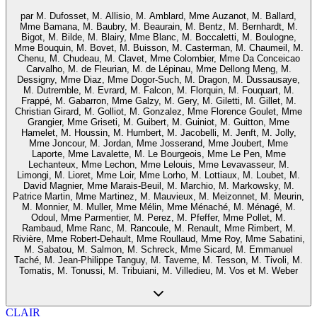
par
M. Dufosset, M. Allisio, M. Amblard, Mme Auzanot, M. Ballard,
Mme Bamana, M. Baubry, M. Beaurain, M. Bentz, M. Bernhardt, M.
Bigot, M. Bilde, M. Blairy, Mme Blanc, M. Boccaletti, M. Boulogne,
Mme Bouquin, M. Bovet, M. Buisson, M. Casterman, M. Chaumeil, M.
Chenu, M. Chudeau, M. Clavet, Mme Colombier, Mme Da Conceicao
Carvalho, M. de Fleurian, M. de Lépinau, Mme Dellong Meng, M.
Dessigny, Mme Diaz, Mme Dogor-Such, M. Dragon, M. Dussausaye,
M. Dutremble, M. Evrard, M. Falcon, M. Florquin, M. Fouquart, M.
Frappé, M. Gabarron, Mme Galzy, M. Gery, M. Giletti, M. Gillet, M.
Christian Girard, M. Golliot, M. Gonzalez, Mme Florence Goulet, Mme
Grangier, Mme Griseti, M. Guibert, M. Guiniot, M. Guitton, Mme
Hamelet, M. Houssin, M. Humbert, M. Jacobelli, M. Jenft, M. Jolly,
Mme Joncour, M. Jordan, Mme Josserand, Mme Joubert, Mme
Laporte, Mme Lavalette, M. Le Bourgeois, Mme Le Pen, Mme
Lechanteux, Mme Lechon, Mme Lelouis, Mme Levavasseur, M.
Limongi, M. Lioret, Mme Loir, Mme Lorho, M. Lottiaux, M. Loubet, M.
David Magnier, Mme Marais-Beuil, M. Marchio, M. Markowsky, M.
Patrice Martin, Mme Martinez, M. Mauvieux, M. Meizonnet, M. Meurin,
M. Monnier, M. Muller, Mme Mélin, Mme Ménaché, M. Ménagé, M.
Odoul, Mme Parmentier, M. Perez, M. Pfeffer, Mme Pollet, M.
Rambaud, Mme Ranc, M. Rancoule, M. Renault, Mme Rimbert, M.
Rivière, Mme Robert-Dehault, Mme Roullaud, Mme Roy, Mme Sabatini,
M. Sabatou, M. Salmon, M. Schreck, Mme Sicard, M. Emmanuel
Taché, M. Jean-Philippe Tanguy, M. Taverne, M. Tesson, M. Tivoli, M.
Tomatis, M. Tonussi, M. Tribuiani, M. Villedieu, M. Vos et M. Weber
CLAIR