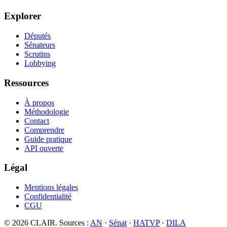
Explorer
Députés
Sénateurs
Scrutins
Lobbying
Ressources
À propos
Méthodologie
Contact
Comprendre
Guide pratique
API ouverte
Légal
Mentions légales
Confidentialité
CGU
©
2026
CLAIR. Sources :
AN
·
Sénat
·
HATVP
·
DILA