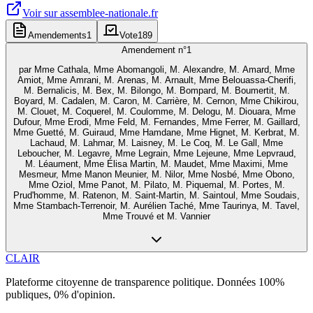
Voir sur
assemblee-nationale.fr
Amendements
1
Vote
189
Amendement n°
1
par
Mme Cathala, Mme Abomangoli, M. Alexandre, M. Amard, Mme
Amiot, Mme Amrani, M. Arenas, M. Arnault, Mme Belouassa-Cherifi,
M. Bernalicis, M. Bex, M. Bilongo, M. Bompard, M. Boumertit, M.
Boyard, M. Cadalen, M. Caron, M. Carrière, M. Cernon, Mme Chikirou,
M. Clouet, M. Coquerel, M. Coulomme, M. Delogu, M. Diouara, Mme
Dufour, Mme Erodi, Mme Feld, M. Fernandes, Mme Ferrer, M. Gaillard,
Mme Guetté, M. Guiraud, Mme Hamdane, Mme Hignet, M. Kerbrat, M.
Lachaud, M. Lahmar, M. Laisney, M. Le Coq, M. Le Gall, Mme
Leboucher, M. Legavre, Mme Legrain, Mme Lejeune, Mme Lepvraud,
M. Léaument, Mme Élisa Martin, M. Maudet, Mme Maximi, Mme
Mesmeur, Mme Manon Meunier, M. Nilor, Mme Nosbé, Mme Obono,
Mme Oziol, Mme Panot, M. Pilato, M. Piquemal, M. Portes, M.
Prud'homme, M. Ratenon, M. Saint-Martin, M. Saintoul, Mme Soudais,
Mme Stambach-Terrenoir, M. Aurélien Taché, Mme Taurinya, M. Tavel,
Mme Trouvé et M. Vannier
CLAIR
Plateforme citoyenne de transparence politique. Données 100%
publiques, 0% d'opinion.