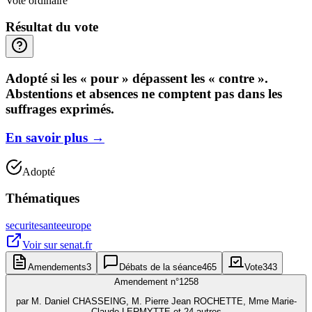
Vote ordinaire
Résultat du vote
Adopté si les « pour » dépassent les « contre ».
Abstentions et absences ne comptent pas dans les
suffrages exprimés.
En savoir plus
→
Adopté
Thématiques
securite
sante
europe
Voir sur
senat.fr
Amendements
3
Débats de la séance
465
Vote
343
Amendement n°
1258
par
M. Daniel CHASSEING, M. Pierre Jean ROCHETTE, Mme Marie-
Claude LERMYTTE et 24 autres